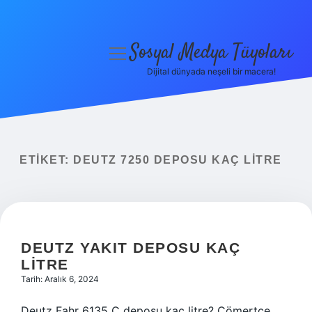
Sosyal Medya Tüyoları
menüyü
aç
Dijital dünyada neşeli bir macera!
Anasayfa
Gizlilik Politikası
Yasal Uyarı
ETIKET:
DEUTZ 7250 DEPOSU KAÇ LITRE
Hakkımızda
DEUTZ YAKIT DEPOSU KAÇ
LITRE
Tarih: Aralık 6, 2024
Deutz Fahr 6135 C deposu kaç litre? Cömertçe