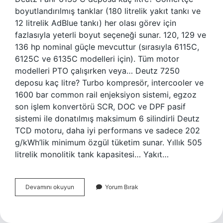
boyutlandırılmış tanklar (180 litrelik yakıt tankı ve
12 litrelik AdBlue tankı) her olası görev için
fazlasıyla yeterli boyut seçeneği sunar. 120, 129 ve
136 hp nominal güçle mevcuttur (sırasıyla 6115C,
6125C ve 6135C modelleri için). Tüm motor
modelleri PTO çalışırken veya… Deutz 7250
deposu kaç litre? Turbo kompresör, intercooler ve
1600 bar common rail enjeksiyon sistemi, egzoz
son işlem konvertörü SCR, DOC ve DPF pasif
sistemi ile donatılmış maksimum 6 silindirli Deutz
TCD motoru, daha iyi performans ve sadece 202
g/kWh’lik minimum özgül tüketim sunar. Yıllık 505
litrelik monolitik tank kapasitesi… Yakıt…
Deutz
Devamını okuyun
Yorum Bırak
Yakıt
Deposu
Kaç
Litre