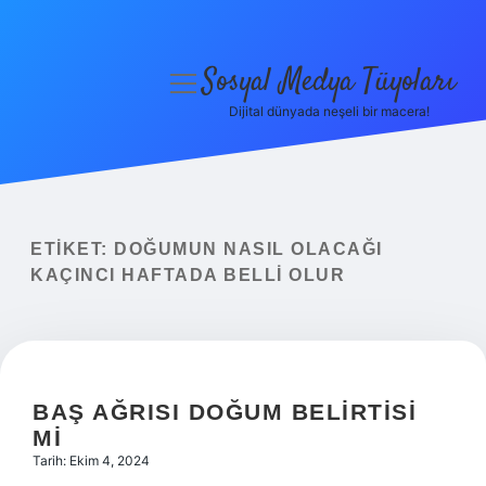
Sosyal Medya Tüyoları
menüyü
aç
Dijital dünyada neşeli bir macera!
Anasayfa
Gizlilik Politikası
Yasal Uyarı
ETIKET:
DOĞUMUN NASIL OLACAĞI
KAÇINCI HAFTADA BELLI OLUR
Hakkımızda
BAŞ AĞRISI DOĞUM BELIRTISI
MI
Tarih: Ekim 4, 2024