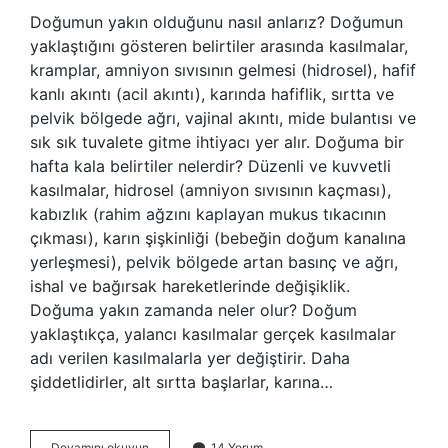
Doğumun yakın olduğunu nasıl anlarız? Doğumun
yaklaştığını gösteren belirtiler arasında kasılmalar,
kramplar, amniyon sıvısının gelmesi (hidrosel), hafif
kanlı akıntı (acil akıntı), karında hafiflik, sırtta ve
pelvik bölgede ağrı, vajinal akıntı, mide bulantısı ve
sık sık tuvalete gitme ihtiyacı yer alır. Doğuma bir
hafta kala belirtiler nelerdir? Düzenli ve kuvvetli
kasılmalar, hidrosel (amniyon sıvısının kaçması),
kabızlık (rahim ağzını kaplayan mukus tıkacının
çıkması), karın şişkinliği (bebeğin doğum kanalına
yerleşmesi), pelvik bölgede artan basınç ve ağrı,
ishal ve bağırsak hareketlerinde değişiklik.
Doğuma yakın zamanda neler olur? Doğum
yaklaştıkça, yalancı kasılmalar gerçek kasılmalar
adı verilen kasılmalarla yer değiştirir. Daha
şiddetlidirler, alt sırtta başlarlar, karına…
Baş
Devamını okuyun
14 Yorum