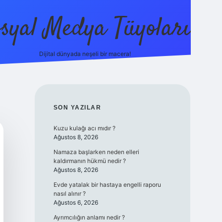
syal Medya Tüyoları
Dijital dünyada neşeli bir macera!
tulipbet yen
SIDEBAR
SON YAZILAR
Kuzu kulağı acı mıdır ?
Ağustos 8, 2026
Namaza başlarken neden elleri
kaldırmanın hükmü nedir ?
Ağustos 8, 2026
Evde yatalak bir hastaya engelli raporu
nasıl alınır ?
Ağustos 6, 2026
Ayrımcılığın anlamı nedir ?