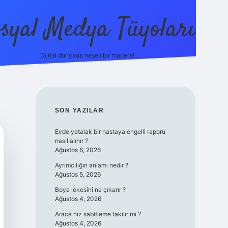
syal Medya Tüyoları
Dijital dünyada neşeli bir macera!
tulipbet yeni giriş
SIDEBAR
SON YAZILAR
Evde yatalak bir hastaya engelli raporu
nasıl alınır ?
Ağustos 6, 2026
Ayrımcılığın anlamı nedir ?
Ağustos 5, 2026
Boya lekesini ne çıkarır ?
Ağustos 4, 2026
Araca hız sabitleme takılır mı ?
Ağustos 4, 2026