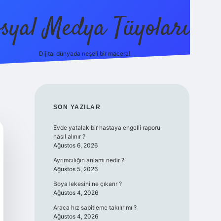
syal Medya Tüyoları
Dijital dünyada neşeli bir macera!
tulipbet yeni giriş
SIDEBAR
SON YAZILAR
Evde yatalak bir hastaya engelli raporu
nasıl alınır ?
Ağustos 6, 2026
Ayrımcılığın anlamı nedir ?
Ağustos 5, 2026
Boya lekesini ne çıkarır ?
Ağustos 4, 2026
Araca hız sabitleme takılır mı ?
Ağustos 4, 2026