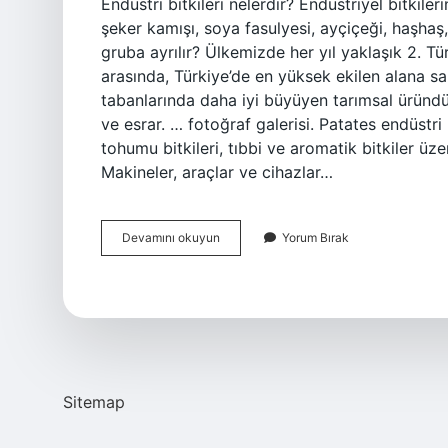
Endüstri bitkileri nelerdir? Endüstriyel bitkiler
şeker kamışı, soya fasulyesi, ayçiçeği, haşhaş,
gruba ayrılır? Ülkemizde her yıl yaklaşık 2. Tür
arasında, Türkiye’de en yüksek ekilen alana sa
tabanlarında daha iyi büyüyen tarımsal üründ
ve esrar. … fotoğraf galerisi. Patates endüstri 
tohumu bitkileri, tıbbi ve aromatik bitkiler üz
Makineler, araçlar ve cihazlar…
Endüstri
Devamını okuyun
Yorum Bırak
Bitkileri
Nelerdir
Kisaca
Sitemap