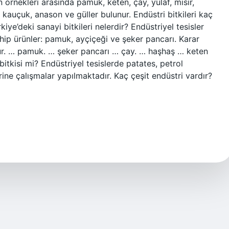
in örnekleri arasında pamuk, keten, çay, yulaf, mısır,
 kauçuk, anason ve güller bulunur. Endüstri bitkileri kaç
kiye’deki sanayi bitkileri nelerdir? Endüstriyel tesisler
hip ürünler: pamuk, ayçiçeği ve şeker pancarı. Karar
ür. … pamuk. … şeker pancarı … çay. … haşhaş … keten
bitkisi mi? Endüstriyel tesislerde patates, petrol
erine çalışmalar yapılmaktadır. Kaç çeşit endüstri vardır?