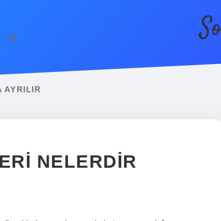
So
 AYRILIR
ERI NELERDIR