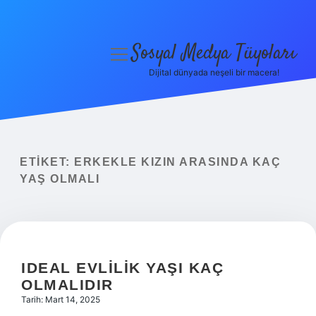
Sosyal Medya Tüyoları
menüyü
aç
Dijital dünyada neşeli bir macera!
Anasayfa
Gizlilik Politikası
Yasal Uyarı
ETIKET:
ERKEKLE KIZIN ARASINDA KAÇ
YAŞ OLMALI
Hakkımızda
IDEAL EVLILIK YAŞI KAÇ
OLMALIDIR
Tarih: Mart 14, 2025