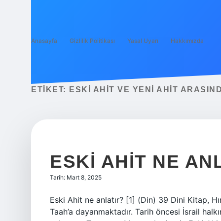
Anasayfa
Gizlilik Politikası
Yasal Uyarı
Hakkımızda
ETIKET:
ESKI AHIT VE YENI AHIT ARASIN
ESKI AHIT NE AN
Tarih: Mart 8, 2025
Eski Ahit ne anlatır? [1] (Din) 39 Dini Kitap, H
Taah’a dayanmaktadır. Tarih öncesi İsrail halkını