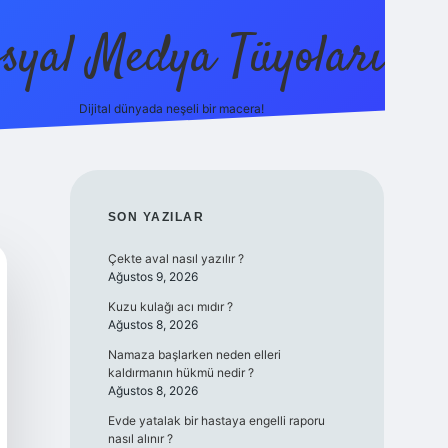
syal Medya Tüyoları
Dijital dünyada neşeli bir macera!
tulipbet yeni giriş
SIDEBAR
SON YAZILAR
Çekte aval nasıl yazılır ?
Ağustos 9, 2026
Kuzu kulağı acı mıdır ?
Ağustos 8, 2026
Namaza başlarken neden elleri
kaldırmanın hükmü nedir ?
Ağustos 8, 2026
Evde yatalak bir hastaya engelli raporu
nasıl alınır ?