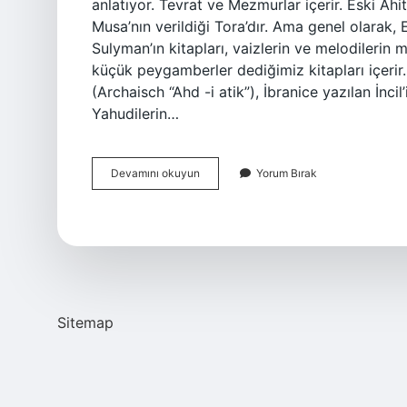
anlatıyor. Tevrat ve Mezmurlar içerir. Eski Ahit
Musa’nın verildiği Tora’dır. Ama genel olarak,
Sulyman’ın kitapları, vaizlerin ve melodilerin
küçük peygamberler dediğimiz kitapları içerir
(Archaisch “Ahd -i atik”), İbranice yazılan İncil
Yahudilerin…
Eski
Devamını okuyun
Yorum Bırak
Ahit
Ne
Anlatıyor
Sitemap