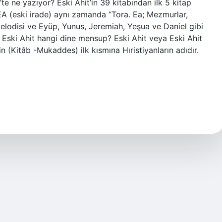
’te ne yazıyor? Eski Ahit’in 39 kitabından ilk 5 kitap
 EA (eski irade) aynı zamanda “Tora. Ea; Mezmurlar,
 melodisi ve Eyüp, Yunus, Jeremiah, Yeşua ve Daniel gibi
. Eski Ahit hangi dine mensup? Eski Ahit veya Eski Ahit
’in (Kitâb -Mukaddes) ilk kısmına Hıristiyanların adıdır.