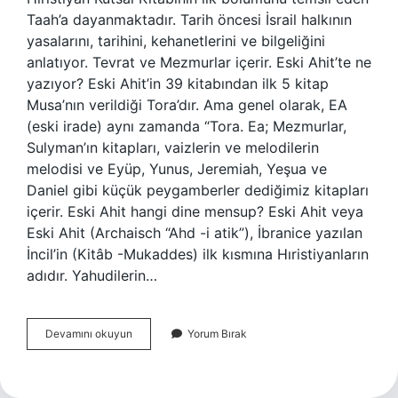
Taah’a dayanmaktadır. Tarih öncesi İsrail halkının
yasalarını, tarihini, kehanetlerini ve bilgeliğini
anlatıyor. Tevrat ve Mezmurlar içerir. Eski Ahit’te ne
yazıyor? Eski Ahit’in 39 kitabından ilk 5 kitap
Musa’nın verildiği Tora’dır. Ama genel olarak, EA
(eski irade) aynı zamanda “Tora. Ea; Mezmurlar,
Sulyman’ın kitapları, vaizlerin ve melodilerin
melodisi ve Eyüp, Yunus, Jeremiah, Yeşua ve
Daniel gibi küçük peygamberler dediğimiz kitapları
içerir. Eski Ahit hangi dine mensup? Eski Ahit veya
Eski Ahit (Archaisch “Ahd -i atik”), İbranice yazılan
İncil’in (Kitâb -Mukaddes) ilk kısmına Hıristiyanların
adıdır. Yahudilerin…
Eski
Devamını okuyun
Yorum Bırak
Ahit
Ne
Anlatıyor