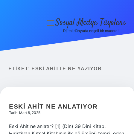
Sosyal Medya Tüyoları
menüyü
aç
Dijital dünyada neşeli bir macera!
Anasayfa
Gizlilik Politikası
Yasal Uyarı
ETIKET:
ESKI AHITTE NE YAZIYOR
Hakkımızda
ESKI AHIT NE ANLATIYOR
Tarih: Mart 8, 2025
Eski Ahit ne anlatır? [1] (Din) 39 Dini Kitap,
Hıristiyan Kutsal Kitabının ilk bölümünü temsil eden