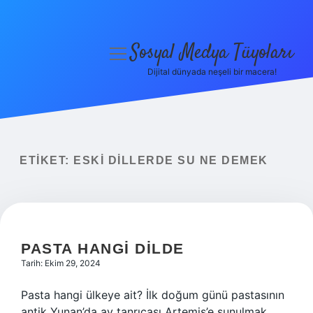
Sosyal Medya Tüyoları
menüyü
aç
Dijital dünyada neşeli bir macera!
Anasayfa
Gizlilik Politikası
Yasal Uyarı
ETIKET:
ESKI DILLERDE SU NE DEMEK
Hakkımızda
PASTA HANGI DILDE
Tarih: Ekim 29, 2024
Pasta hangi ülkeye ait? İlk doğum günü pastasının
antik Yunan’da ay tanrıçası Artemis’e sunulmak