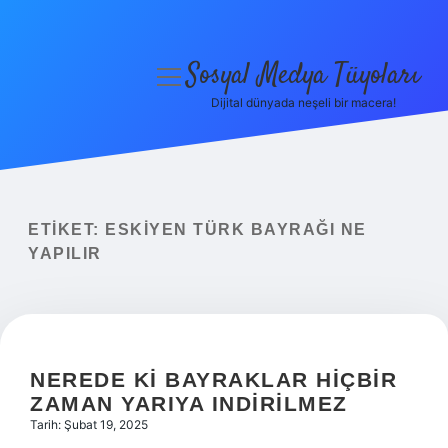
Sosyal Medya Tüyoları
menüyü
aç
Dijital dünyada neşeli bir macera!
Anasayfa
Gizlilik Politikası
Yasal Uyarı
ETIKET:
ESKIYEN TÜRK BAYRAĞI NE
YAPILIR
Hakkımızda
NEREDE KI BAYRAKLAR HIÇBIR
ZAMAN YARIYA INDIRILMEZ
Tarih: Şubat 19, 2025