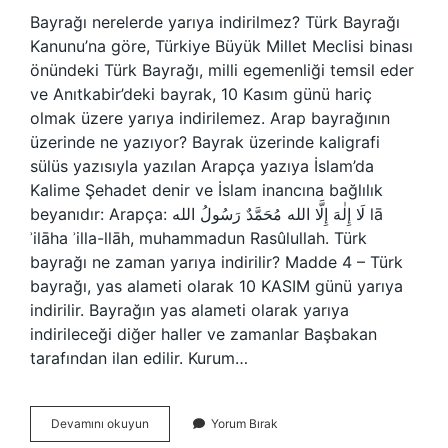
Bayrağı nerelerde yarıya indirilmez? Türk Bayrağı
Kanunu’na göre, Türkiye Büyük Millet Meclisi binası
önündeki Türk Bayrağı, milli egemenliği temsil eder
ve Anıtkabir’deki bayrak, 10 Kasım günü hariç
olmak üzere yarıya indirilemez. Arap bayrağının
üzerinde ne yazıyor? Bayrak üzerinde kaligrafi
sülüs yazısıyla yazılan Arapça yazıya İslam’da
Kalime Şehadet denir ve İslam inancına bağlılık
beyanıdır: Arapça: لَا إِلٰهَ إِلَّا الله مُحَمَّدٌ رَسُولُ الله lā
ʾilāha ʾilla-llāh, muhammadun Rasûlullah. Türk
bayrağı ne zaman yarıya indirilir? Madde 4 – Türk
bayrağı, yas alameti olarak 10 KASIM günü yarıya
indirilir. Bayrağın yas alameti olarak yarıya
indirileceği diğer haller ve zamanlar Başbakan
tarafından ilan edilir. Kurum…
Nerede
Devamını okuyun
Yorum Bırak
Ki