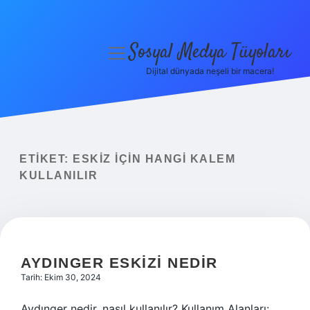
Sosyal Medya Tüyoları
menüyü
aç
Dijital dünyada neşeli bir macera!
Anasayfa
Gizlilik Politikası
Yasal Uyarı
ETIKET:
ESKIZ IÇIN HANGI KALEM
KULLANILIR
Hakkımızda
AYDINGER ESKIZI NEDIR
Tarih: Ekim 30, 2024
Aydınger nedir, nasıl kullanılır? Kullanım Alanları: