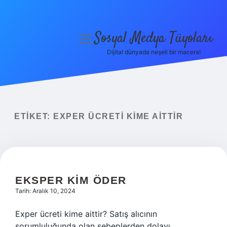
Sosyal Medya Tüyoları
menüyü
aç
Dijital dünyada neşeli bir macera!
Anasayfa
Gizlilik Politikası
Yasal Uyarı
ETIKET:
EXPER ÜCRETI KIME AITTIR
Hakkımızda
EKSPER KIM ÖDER
Tarih: Aralık 10, 2024
Exper ücreti kime aittir? Satış alıcının
sorumluluğunda olan sebeplerden dolayı