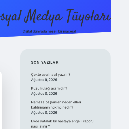
syal Medya Tüyoları
Dijital dünyada neşeli bir macera!
tulipbet yeni giriş
SIDEBAR
SON YAZILAR
Çekte aval nasıl yazılır ?
Ağustos 9, 2026
Kuzu kulağı acı mıdır ?
Ağustos 8, 2026
Namaza başlarken neden elleri
kaldırmanın hükmü nedir ?
Ağustos 8, 2026
Evde yatalak bir hastaya engelli raporu
nasıl alınır ?