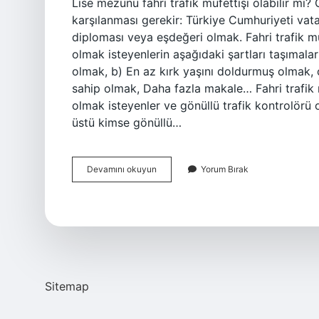
Lise mezunu fahri trafik müfettişi olabilir mi? G
karşılanması gerekir: Türkiye Cumhuriyeti vat
diploması veya eşdeğeri olmak. Fahri trafik müf
olmak isteyenlerin aşağıdaki şartları taşımala
olmak, b) En az kırk yaşını doldurmuş olmak, c
sahip olmak, Daha fazla makale… Fahri trafik m
olmak isteyenler ve gönüllü trafik kontrolörü 
üstü kimse gönüllü…
Fahri
Devamını okuyun
Yorum Bırak
Müfettiş
Lise
Mezunu
Olabilir
Mi
Sitemap