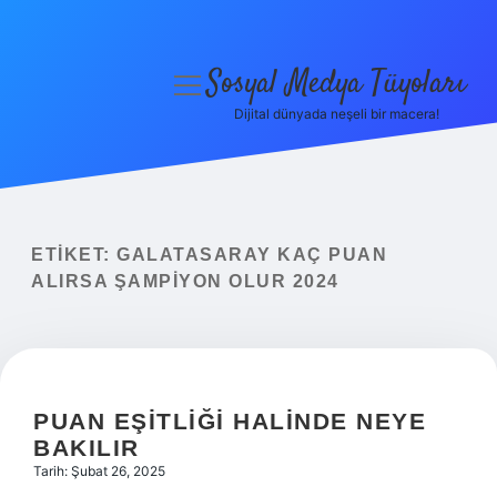
Sosyal Medya Tüyoları
menüyü
aç
Dijital dünyada neşeli bir macera!
Anasayfa
Gizlilik Politikası
Yasal Uyarı
ETIKET:
GALATASARAY KAÇ PUAN
ALIRSA ŞAMPIYON OLUR 2024
Hakkımızda
PUAN EŞITLIĞI HALINDE NEYE
BAKILIR
Tarih: Şubat 26, 2025