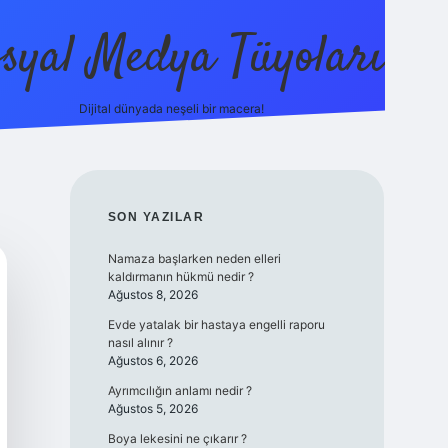
syal Medya Tüyoları
Dijital dünyada neşeli bir macera!
tulipbet yeni giriş
SIDEBAR
SON YAZILAR
Namaza başlarken neden elleri
kaldırmanın hükmü nedir ?
Ağustos 8, 2026
Evde yatalak bir hastaya engelli raporu
nasıl alınır ?
Ağustos 6, 2026
Ayrımcılığın anlamı nedir ?
Ağustos 5, 2026
Boya lekesini ne çıkarır ?