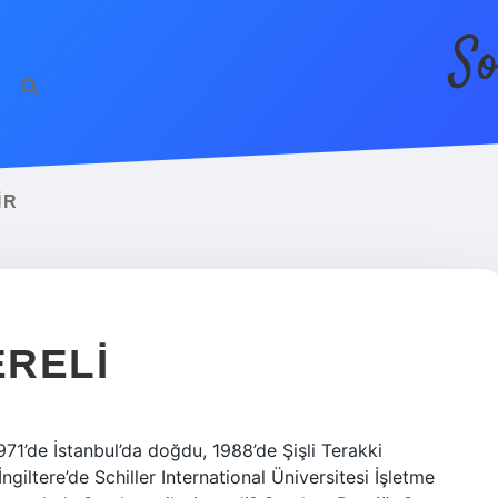
So
IR
RELI
971’de İstanbul’da doğdu, 1988’de Şişli Terakki
iltere’de Schiller International Üniversitesi İşletme