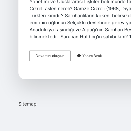
Yönetimi ve Uluslararası İlişkiler bölümünde 
Cizreli aslen nereli? Gamze Cizreli (1968, Diy
Türkleri kimdir? Saruhanlıların kökeni belirsi
emirinin oğlunun Selçuklu devletinde görev yapt
Anadolu’ya taşındığı ve Alpağı’nın Saruhan Bey
bilinmektedir. Saruhan Holding’in sahibi kim? 
Saruhan
Devamını okuyun
Yorum Bırak
Tan
Nereli
Sitemap