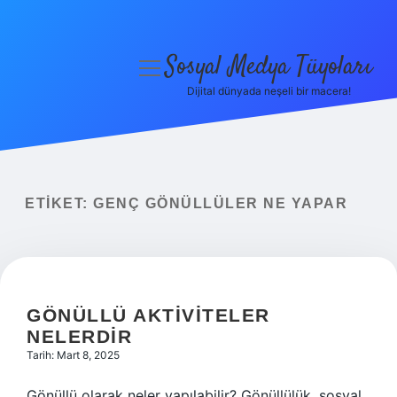
Sosyal Medya Tüyoları
menüyü
aç
Dijital dünyada neşeli bir macera!
Anasayfa
Gizlilik Politikası
Yasal Uyarı
ETIKET:
GENÇ GÖNÜLLÜLER NE YAPAR
Hakkımızda
GÖNÜLLÜ AKTIVITELER
NELERDIR
Tarih: Mart 8, 2025
Gönüllü olarak neler yapılabilir? Gönüllülük, sosyal