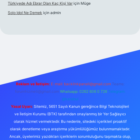
Türkiyede Adı Ebrar Olan Kaç Kişi Var
için
Müge
Solo Idol Ne Demek
için
admin
giriş
Reklam ve İletişim:
E-mail:
backlinkpaneli@gmail.com
Teams:
forumhizmeti@gmail.com
Whatsapp: 0262 606 0 726
Telegram:
@karabul
Yasal Uyarı:
Sitemiz, 5651 Sayılı Kanun gereğince Bilgi Teknolojileri
ve İletişim Kurumu (BTK) tarafından onaylanmış bir Yer Sağlayıcı
olarak hizmet vermektedir. Bu nedenle, sitedeki içerikleri proaktif
olarak denetleme veya araştırma yükümlülüğümüz bulunmamaktadır.
Ancak, üyelerimiz yazdıkları içeriklerin sorumluluğunu taşımakta olup,