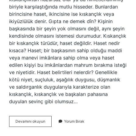
biriyle karşılaştığında mutlu hisseder. Bunlardan
birincisine haset, ikincisine ise kıskançlık veya
ikiyüzlülük denir. Gıpta ne demek dîn? Kişinin
başkasında bir şeyin yok olmasını değil, aynı şeyin
kendisinde olmasını istemesi durumudur. Kıskançlık
bir kıskançlık türüdür, haset değildir. Haset nedir
kısaca? Haset; bir başkasının sahip olduğu maddi
veya manevi imkânlara sahip olma veya haset
edilen kişiyi bu imkânlardan mahrum bırakma isteği
ve niyetidir. Haset belirtileri nelerdir? Genellikle
kötü niyet, suçluluk, aşağılık duygusu, düşmanlık
ve saldırganlık duygularıyla karakterize olan
kıskançlık, kıskançlık ve başkaları pahasına
duyulan sevinç gibi olumsuz…
Gıpta
Devamını okuyun
Yorum Bırak
Ve
Haset