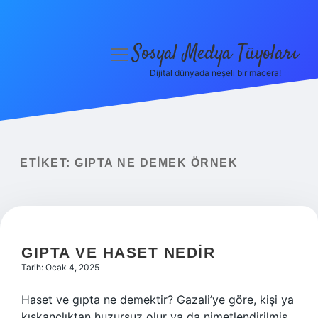
Sosyal Medya Tüyoları
menüyü
aç
Dijital dünyada neşeli bir macera!
Anasayfa
Gizlilik Politikası
Yasal Uyarı
ETIKET:
GIPTA NE DEMEK ÖRNEK
Hakkımızda
GIPTA VE HASET NEDIR
Tarih: Ocak 4, 2025
Haset ve gıpta ne demektir? Gazali’ye göre, kişi ya
kıskançlıktan huzursuz olur ya da nimetlendirilmiş