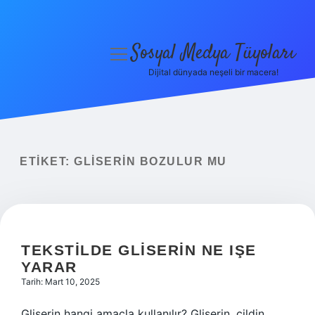
Sosyal Medya Tüyoları
menüyü
aç
Dijital dünyada neşeli bir macera!
Anasayfa
Gizlilik Politikası
Yasal Uyarı
ETIKET:
GLISERIN BOZULUR MU
Hakkımızda
TEKSTILDE GLISERIN NE IŞE
YARAR
Tarih: Mart 10, 2025
Gliserin hangi amaçla kullanılır? Gliserin, cildin