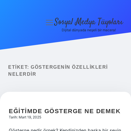
Sosyal Medya Tüyoları
menüyü
aç
Dijital dünyada neşeli bir macera!
Anasayfa
Gizlilik Politikası
Yasal Uyarı
ETIKET:
GÖSTERGENIN ÖZELLIKLERI
NELERDIR
Hakkımızda
EĞITIMDE GÖSTERGE NE DEMEK
Tarih: Mart 19, 2025
Gösterge nedir örnek? Kendinizden başka bir şeyin