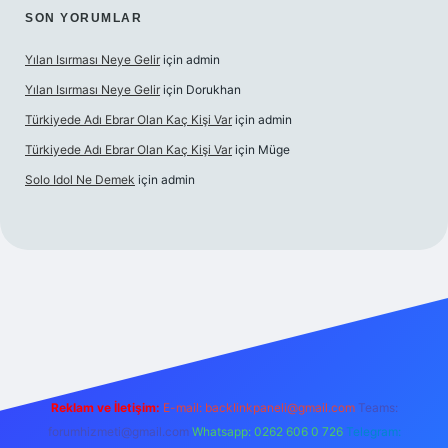
SON YORUMLAR
Yılan Isırması Neye Gelir
için
admin
Yılan Isırması Neye Gelir
için
Dorukhan
Türkiyede Adı Ebrar Olan Kaç Kişi Var
için
admin
Türkiyede Adı Ebrar Olan Kaç Kişi Var
için
Müge
Solo Idol Ne Demek
için
admin
iş
Reklam ve İletişim:
E-mail:
backlinkpaneli@gmail.com
Teams:
forumhizmeti@gmail.com
Whatsapp: 0262 606 0 726
Telegram: