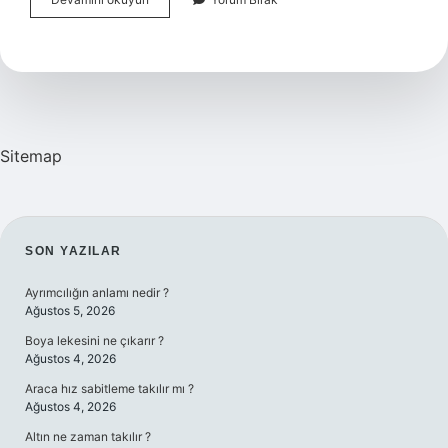
Kelimesinin
Manası
Nedir
Sitemap
SIDEBAR
SON YAZILAR
Ayrımcılığın anlamı nedir ?
Ağustos 5, 2026
Boya lekesini ne çıkarır ?
Ağustos 4, 2026
Araca hız sabitleme takılır mı ?
Ağustos 4, 2026
Altın ne zaman takılır ?