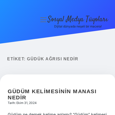
Sosyal Medya Tüyoları
menüyü
aç
Dijital dünyada neşeli bir macera!
Anasayfa
Gizlilik Politikası
Yasal Uyarı
ETIKET:
GÜDÜK AĞRISI NEDIR
Hakkımızda
GÜDÜM KELIMESININ MANASI
NEDIR
Tarih: Ekim 31, 2024
Güdüm ne demek kelime anlamı? “Güdüm” kelimesi