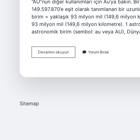
“AU”nun diğer kullanımları için Au’ya bakın. B
149.597.870’e eşit olarak tanımlanan bir uzunl
birim = yaklaşık 93 milyon mil (149,6 milyon 
93 milyon mil (149,6 milyon kilometre). 1 astr
astronomik birim (sembol: au veya AU), Dünya
1
Devamını okuyun
Yorum Bırak
Astronomik
Birim
Kaç
Km
Sitemap