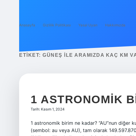
Anasayfa
Gizlilik Politikası
Yasal Uyarı
Hakkımızda
ETIKET:
GÜNEŞ ILE ARAMIZDA KAÇ KM V
1 ASTRONOMIK B
Tarih: Kasım 1, 2024
1 astronomik birim ne kadar? “AU”nun diğer kul
(sembol: au veya AU), tam olarak 149.597.870.