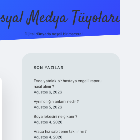
syal Medya Tüyoları
Dijital dünyada neşeli bir macera!
tulipbet yeni giriş
SIDEBAR
SON YAZILAR
Evde yatalak bir hastaya engelli raporu
nasıl alınır ?
Ağustos 6, 2026
Ayrımcılığın anlamı nedir ?
Ağustos 5, 2026
Boya lekesini ne çıkarır ?
Ağustos 4, 2026
Araca hız sabitleme takılır mı ?
Ağustos 4, 2026