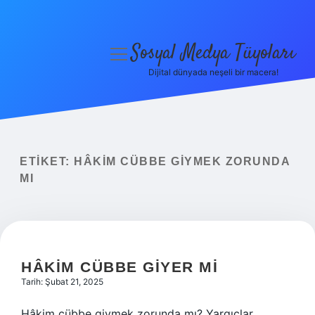
Sosyal Medya Tüyoları
menüyü
aç
Dijital dünyada neşeli bir macera!
Anasayfa
Gizlilik Politikası
Yasal Uyarı
ETIKET:
HÂKIM CÜBBE GIYMEK ZORUNDA
MI
Hakkımızda
HÂKIM CÜBBE GIYER MI
Tarih: Şubat 21, 2025
Hâkim cübbe giymek zorunda mı? Yargıçlar,