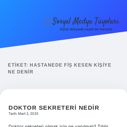
Sosyal Medya Tüyoları
menüyü
aç
Dijital dünyada neşeli bir macera!
Anasayfa
Gizlilik Politikası
Yasal Uyarı
ETIKET:
HASTANEDE FIŞ KESEN KIŞIYE
NE DENIR
Hakkımızda
DOKTOR SEKRETERI NEDIR
Tarih: Mart 2, 2025
Doktor sekreteri olmak için ne yapılmalı? Tıbbi