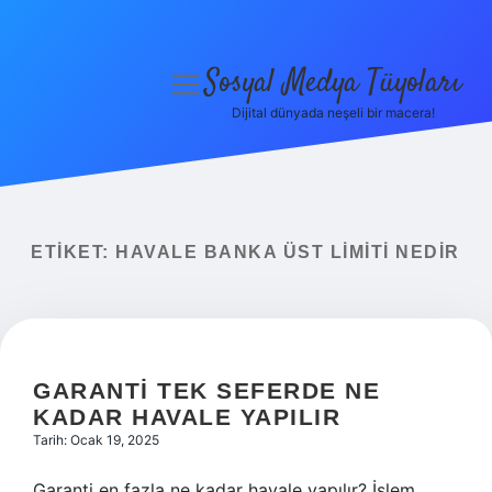
Sosyal Medya Tüyoları
menüyü
aç
Dijital dünyada neşeli bir macera!
Anasayfa
Gizlilik Politikası
Yasal Uyarı
ETIKET:
HAVALE BANKA ÜST LIMITI NEDIR
Hakkımızda
GARANTI TEK SEFERDE NE
KADAR HAVALE YAPILIR
Tarih: Ocak 19, 2025
Garanti en fazla ne kadar havale yapılır? İşlem