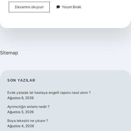
Garanti
Devamını okuyun
Yorum Bırak
Tek
Seferde
Ne
Kadar
Havale
Yapılır
Sitemap
SIDEBAR
SON YAZILAR
Evde yatalak bir hastaya engelli raporu nasıl alınır ?
Ağustos 6, 2026
Ayrımcılığın anlamı nedir ?
Ağustos 5, 2026
Boya lekesini ne çıkarır ?
Ağustos 4, 2026