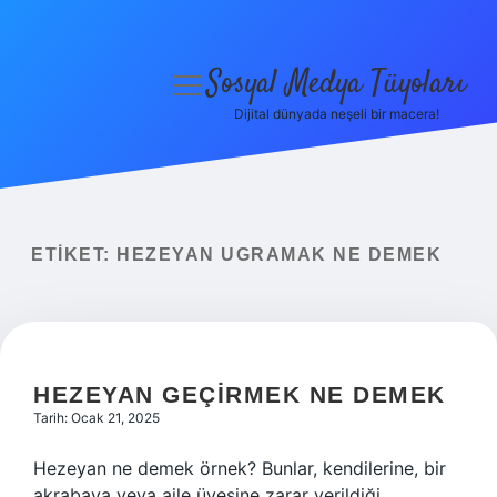
Sosyal Medya Tüyoları
menüyü
aç
Dijital dünyada neşeli bir macera!
Anasayfa
Gizlilik Politikası
Yasal Uyarı
ETIKET:
HEZEYAN UGRAMAK NE DEMEK
Hakkımızda
HEZEYAN GEÇIRMEK NE DEMEK
Tarih: Ocak 21, 2025
Hezeyan ne demek örnek? Bunlar, kendilerine, bir
akrabaya veya aile üyesine zarar verildiği,