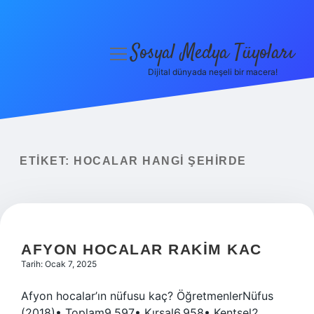
Sosyal Medya Tüyoları
menüyü
aç
Dijital dünyada neşeli bir macera!
Anasayfa
Gizlilik Politikası
Yasal Uyarı
ETIKET:
HOCALAR HANGI ŞEHIRDE
Hakkımızda
AFYON HOCALAR RAKIM KAC
Tarih: Ocak 7, 2025
Afyon hocalar’ın nüfusu kaç? ÖğretmenlerNüfus
(2018)• Toplam9.597• Kırsal6.958• Kentsel2.