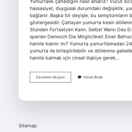
Yumurtalık çatladığını nasıl anlarız? Vücut sıca
hassasiyet, duygusal durumdaki değişiklik, 
bağlanır. Başka bir deyişle, bu semptomların ba
göstergesidir. Çatlayan yumurta kesin dölleni
Stunden Fortsetzen Kann. Selbst Wenn Das E
sperien Dennoch Die Möglichkeit Einer Befruc
hamile kalınır mı? Yumurta yumurtlamadan 24 
yumurta ile birleştirilebilir ve döllenme gebel
hamile kalmak için cinsel ilişkiye gerek…
Kadınlarda
Devamını okuyun
Yorum Bırak
Yumurta
Çatlarsa
Ne
Olur
Sitemap