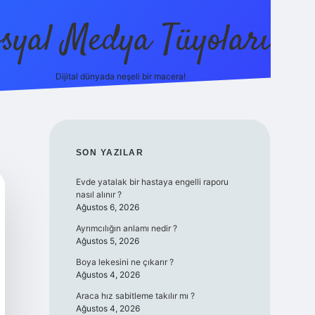
syal Medya Tüyoları
Dijital dünyada neşeli bir macera!
tulipbet yeni giriş
SIDEBAR
SON YAZILAR
Evde yatalak bir hastaya engelli raporu
nasıl alınır ?
Ağustos 6, 2026
Ayrımcılığın anlamı nedir ?
Ağustos 5, 2026
Boya lekesini ne çıkarır ?
Ağustos 4, 2026
Araca hız sabitleme takılır mı ?
Ağustos 4, 2026