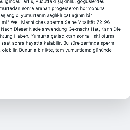
klığındaki artış, vücuttaki şişkinlik, göğüslerdeki
yumurtadan sonra aranan progesteron hormonuna
şlangıcı yumurtanın sağlıklı çatlağının bir
r mi? Weil Männliches sperma Seine Vitalität 72-96
i Nach Dieser Nadelanwendung Geknackt Hat, Kann Die
htung Haben. Yumurta çatladıktan sonra ilişki olursa
saat sonra hayatta kalabilir. Bu süre zarfında sperm
ik olabilir. Bununla birlikte, tam yumurtlama gününde