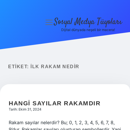
Sosyal Medya Tüyoları
menüyü
aç
Dijital dünyada neşeli bir macera!
Anasayfa
Gizlilik Politikası
Yasal Uyarı
ETIKET:
İLK RAKAM NEDIR
Hakkımızda
HANGI SAYILAR RAKAMDIR
Tarih: Ekim 31, 2024
Rakam sayılar nelerdir? Bu; 0, 1, 2, 3, 4, 5, 6, 7, 8,
9’dur. Rakamlar sayıları oluşturan sembollerdir. Yani