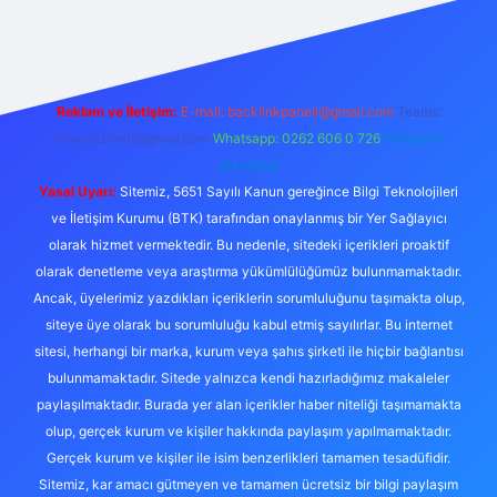
riş
Reklam ve İletişim:
E-mail:
backlinkpaneli@gmail.com
Teams:
forumhizmeti@gmail.com
Whatsapp: 0262 606 0 726
Telegram:
@karabul
Yasal Uyarı:
Sitemiz, 5651 Sayılı Kanun gereğince Bilgi Teknolojileri
ve İletişim Kurumu (BTK) tarafından onaylanmış bir Yer Sağlayıcı
olarak hizmet vermektedir. Bu nedenle, sitedeki içerikleri proaktif
olarak denetleme veya araştırma yükümlülüğümüz bulunmamaktadır.
Ancak, üyelerimiz yazdıkları içeriklerin sorumluluğunu taşımakta olup,
siteye üye olarak bu sorumluluğu kabul etmiş sayılırlar. Bu internet
sitesi, herhangi bir marka, kurum veya şahıs şirketi ile hiçbir bağlantısı
bulunmamaktadır. Sitede yalnızca kendi hazırladığımız makaleler
paylaşılmaktadır. Burada yer alan içerikler haber niteliği taşımamakta
olup, gerçek kurum ve kişiler hakkında paylaşım yapılmamaktadır.
Gerçek kurum ve kişiler ile isim benzerlikleri tamamen tesadüfidir.
Sitemiz, kar amacı gütmeyen ve tamamen ücretsiz bir bilgi paylaşım