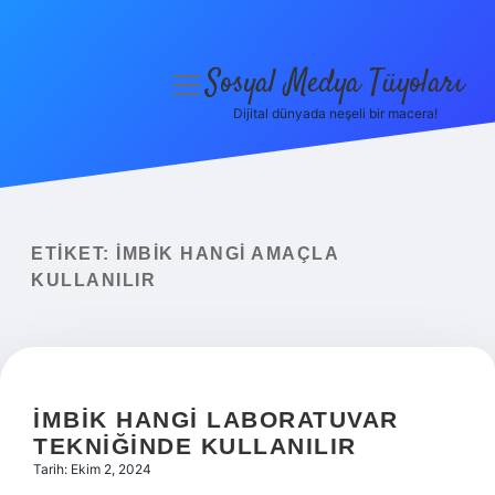
Sosyal Medya Tüyoları
menüyü
aç
Dijital dünyada neşeli bir macera!
Anasayfa
Gizlilik Politikası
Yasal Uyarı
ETIKET:
İMBIK HANGI AMAÇLA
KULLANILIR
Hakkımızda
İMBIK HANGI LABORATUVAR
TEKNIĞINDE KULLANILIR
Tarih: Ekim 2, 2024