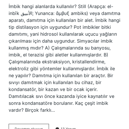
İmbik hangi alanlarda kullanılır? Still (Arapça: el-
inbīk الأنبيق; Yunanca: ἄμβυξ ambiks) veya damıtma
aparatı, damıtma için kullanılan bir alet. İmbik hangi
tip distilasyon için uygundur? Pot imbikler bitki
damıtımı, yani hidrosol kullanılarak uçucu yağların
çıkarılması için daha uygundur. Simyacılar imbik
kullanmış mıdır? A) Çalışmalarında su banyosu,
imbik, el terazisi gibi aletler kullanmışlardır. B)
Çalışmalarında ekstraksiyon, kristallendirme,
elektroliz gibi yöntemler kullanmışlardır. İmbik ile
ne yapılır? Damıtma için kullanılan bir araçtır. Bir
sıvıyı damıtmak için kullanılan bu cihaz, bir
kondansatör, bir kazan ve bir ocak içerir.
Damıtılacak sıvı önce kazanda iyice kaynatılır ve
sonra kondansatöre borulanır. Kaç çeşit imbik
vardır? Birçok farklı…
İMbik
Devamını okuyun
13 Yorum