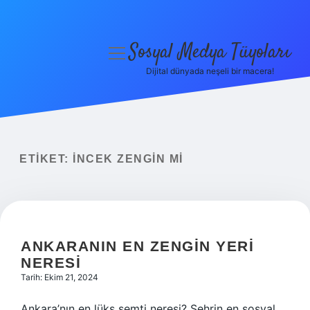
Sosyal Medya Tüyoları
menüyü
aç
Dijital dünyada neşeli bir macera!
Anasayfa
Gizlilik Politikası
Yasal Uyarı
ETIKET:
İNCEK ZENGIN MI
Hakkımızda
ANKARANIN EN ZENGIN YERI
NERESI
Tarih: Ekim 21, 2024
Ankara’nın en lüks semti neresi? Şehrin en sosyal,