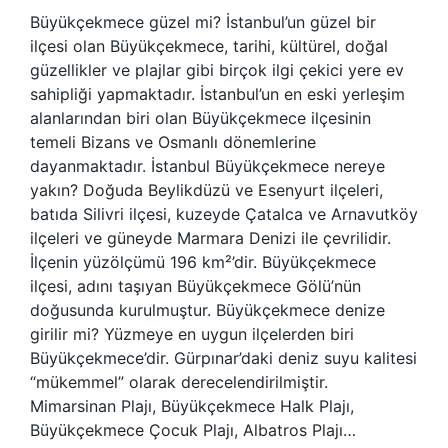
Büyükçekmece güzel mi? İstanbul’un güzel bir
ilçesi olan Büyükçekmece, tarihi, kültürel, doğal
güzellikler ve plajlar gibi birçok ilgi çekici yere ev
sahipliği yapmaktadır. İstanbul’un en eski yerleşim
alanlarından biri olan Büyükçekmece ilçesinin
temeli Bizans ve Osmanlı dönemlerine
dayanmaktadır. İstanbul Büyükçekmece nereye
yakın? Doğuda Beylikdüzü ve Esenyurt ilçeleri,
batıda Silivri ilçesi, kuzeyde Çatalca ve Arnavutköy
ilçeleri ve güneyde Marmara Denizi ile çevrilidir.
İlçenin yüzölçümü 196 km²’dir. Büyükçekmece
ilçesi, adını taşıyan Büyükçekmece Gölü’nün
doğusunda kurulmuştur. Büyükçekmece denize
girilir mi? Yüzmeye en uygun ilçelerden biri
Büyükçekmece’dir. Gürpınar’daki deniz suyu kalitesi
“mükemmel” olarak derecelendirilmiştir.
Mimarsinan Plajı, Büyükçekmece Halk Plajı,
Büyükçekmece Çocuk Plajı, Albatros Plajı…