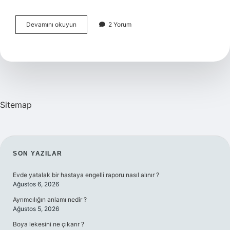
İStanbul
Devamını okuyun
2 Yorum
Büyükçekmece
Nasıl
Bir
Yer
Sitemap
SIDEBAR
SON YAZILAR
Evde yatalak bir hastaya engelli raporu nasıl alınır ?
Ağustos 6, 2026
Ayrımcılığın anlamı nedir ?
Ağustos 5, 2026
Boya lekesini ne çıkarır ?