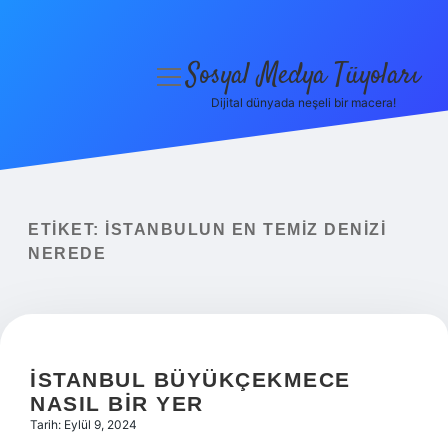
Sosyal Medya Tüyoları
menüyü
aç
Dijital dünyada neşeli bir macera!
Anasayfa
Gizlilik Politikası
Yasal Uyarı
ETIKET:
İSTANBULUN EN TEMIZ DENIZI
NEREDE
Hakkımızda
İSTANBUL BÜYÜKÇEKMECE
NASIL BIR YER
Tarih: Eylül 9, 2024