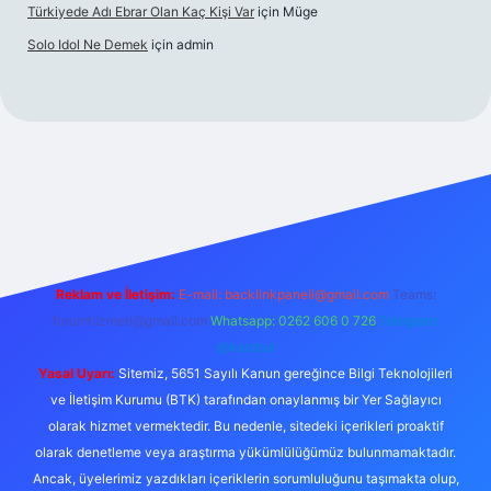
Türkiyede Adı Ebrar Olan Kaç Kişi Var
için
Müge
Solo Idol Ne Demek
için
admin
riş
Reklam ve İletişim:
E-mail:
backlinkpaneli@gmail.com
Teams:
forumhizmeti@gmail.com
Whatsapp: 0262 606 0 726
Telegram:
@karabul
Yasal Uyarı:
Sitemiz, 5651 Sayılı Kanun gereğince Bilgi Teknolojileri
ve İletişim Kurumu (BTK) tarafından onaylanmış bir Yer Sağlayıcı
olarak hizmet vermektedir. Bu nedenle, sitedeki içerikleri proaktif
olarak denetleme veya araştırma yükümlülüğümüz bulunmamaktadır.
Ancak, üyelerimiz yazdıkları içeriklerin sorumluluğunu taşımakta olup,