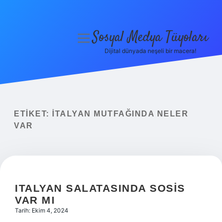
Sosyal Medya Tüyoları
menüyü
aç
Dijital dünyada neşeli bir macera!
Anasayfa
Gizlilik Politikası
Yasal Uyarı
ETIKET:
İTALYAN MUTFAĞINDA NELER
VAR
Hakkımızda
ITALYAN SALATASINDA SOSIS
VAR MI
Tarih: Ekim 4, 2024