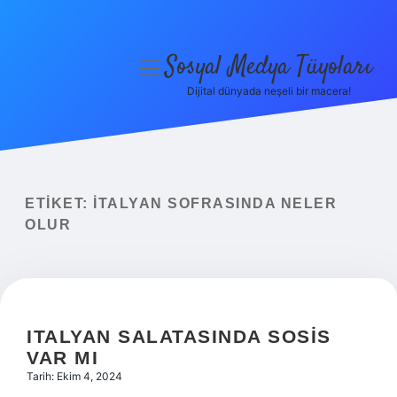
Sosyal Medya Tüyoları
menüyü
aç
Dijital dünyada neşeli bir macera!
Anasayfa
Gizlilik Politikası
Yasal Uyarı
ETIKET:
İTALYAN SOFRASINDA NELER
OLUR
Hakkımızda
ITALYAN SALATASINDA SOSIS
VAR MI
Tarih: Ekim 4, 2024