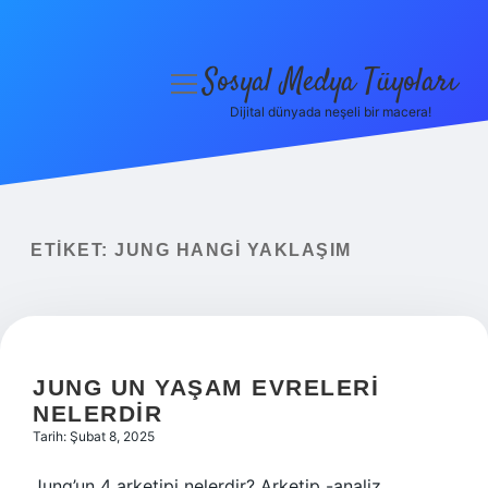
Sosyal Medya Tüyoları
menüyü
aç
Dijital dünyada neşeli bir macera!
Anasayfa
Gizlilik Politikası
Yasal Uyarı
ETIKET:
JUNG HANGI YAKLAŞIM
Hakkımızda
JUNG UN YAŞAM EVRELERI
NELERDIR
Tarih: Şubat 8, 2025
Jung’un 4 arketipi nelerdir? Arketip -analiz