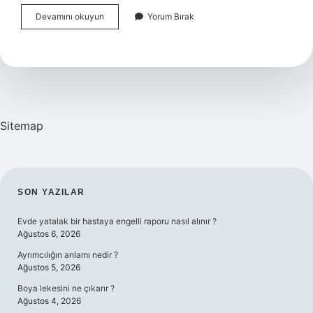
Jung
Devamını okuyun
Yorum Bırak
Un
Yaşam
Evreleri
Nelerdir
Sitemap
SIDEBAR
SON YAZILAR
Evde yatalak bir hastaya engelli raporu nasıl alınır ?
Ağustos 6, 2026
Ayrımcılığın anlamı nedir ?
Ağustos 5, 2026
Boya lekesini ne çıkarır ?
Ağustos 4, 2026