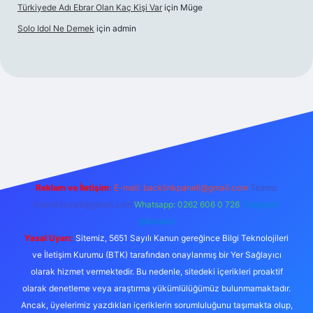
Türkiyede Adı Ebrar Olan Kaç Kişi Var
için
Müge
Solo Idol Ne Demek
için
admin
Reklam ve İletişim:
E-mail:
backlinkpaneli@gmail.com
Teams:
forumhizmeti@gmail.com
Whatsapp: 0262 606 0 726
Telegram:
@karabul
Yasal Uyarı:
Sitemiz, 5651 Sayılı Kanun gereğince Bilgi Teknolojileri
ve İletişim Kurumu (BTK) tarafından onaylanmış bir Yer Sağlayıcı
olarak hizmet vermektedir. Bu nedenle, sitedeki içerikleri proaktif
olarak denetleme veya araştırma yükümlülüğümüz bulunmamaktadır.
Ancak, üyelerimiz yazdıkları içeriklerin sorumluluğunu taşımakta olup,