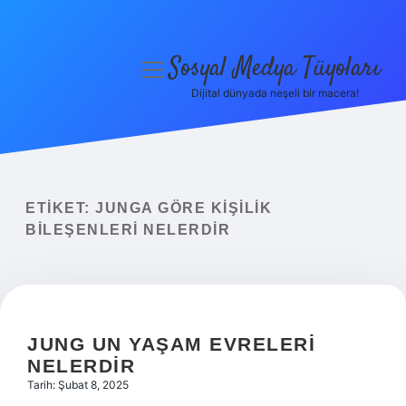
Sosyal Medya Tüyoları
menüyü
aç
Dijital dünyada neşeli bir macera!
Anasayfa
Gizlilik Politikası
Yasal Uyarı
ETIKET:
JUNGA GÖRE KIŞILIK
BILEŞENLERI NELERDIR
Hakkımızda
JUNG UN YAŞAM EVRELERI
NELERDIR
Tarih: Şubat 8, 2025