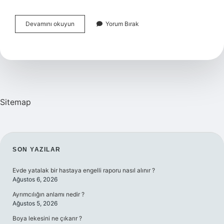
Jung
Devamını okuyun
Yorum Bırak
Un
Yaşam
Evreleri
Nelerdir
Sitemap
SIDEBAR
SON YAZILAR
Evde yatalak bir hastaya engelli raporu nasıl alınır ?
Ağustos 6, 2026
Ayrımcılığın anlamı nedir ?
Ağustos 5, 2026
Boya lekesini ne çıkarır ?