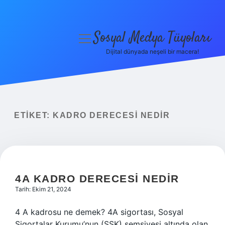
Sosyal Medya Tüyoları
menüyü
aç
Dijital dünyada neşeli bir macera!
Anasayfa
Gizlilik Politikası
Yasal Uyarı
ETIKET:
KADRO DERECESI NEDIR
Hakkımızda
4A KADRO DERECESI NEDIR
Tarih: Ekim 21, 2024
4 A kadrosu ne demek? 4A sigortası, Sosyal
Sigortalar Kurumu’nun (SSK) şemsiyesi altında olan