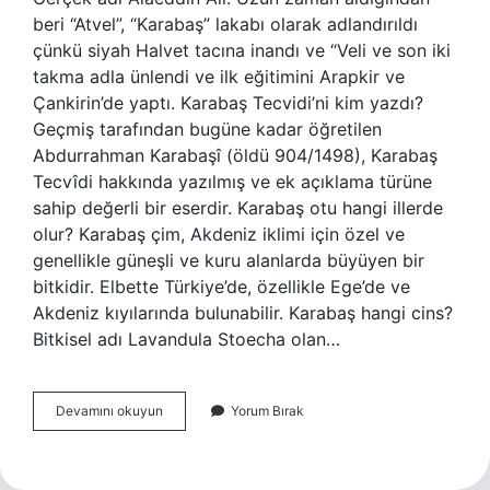
beri “Atvel”, “Karabaş” lakabı olarak adlandırıldı
çünkü siyah Halvet tacına inandı ve “Veli ve son iki
takma adla ünlendi ve ilk eğitimini Arapkir ve
Çankirin’de yaptı. Karabaş Tecvidi’ni kim yazdı?
Geçmiş tarafından bugüne kadar öğretilen
Abdurrahman Karabaşî (öldü 904/1498), Karabaş
Tecvîdi hakkında yazılmış ve ek açıklama türüne
sahip değerli bir eserdir. Karabaş otu hangi illerde
olur? Karabaş çim, Akdeniz iklimi için özel ve
genellikle güneşli ve kuru alanlarda büyüyen bir
bitkidir. Elbette Türkiye’de, özellikle Ege’de ve
Akdeniz kıyılarında bulunabilir. Karabaş hangi cins?
Bitkisel adı Lavandula Stoecha olan…
Karabaş
Devamını okuyun
Yorum Bırak
Nereli