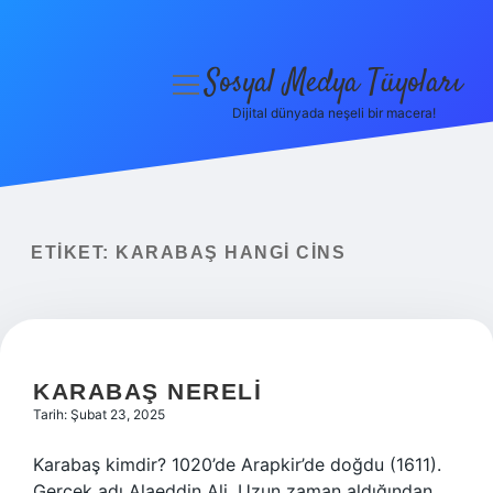
Sosyal Medya Tüyoları
menüyü
aç
Dijital dünyada neşeli bir macera!
Anasayfa
Gizlilik Politikası
Yasal Uyarı
ETIKET:
KARABAŞ HANGI CINS
Hakkımızda
KARABAŞ NERELI
Tarih: Şubat 23, 2025
Karabaş kimdir? 1020’de Arapkir’de doğdu (1611).
Gerçek adı Alaeddin Ali. Uzun zaman aldığından