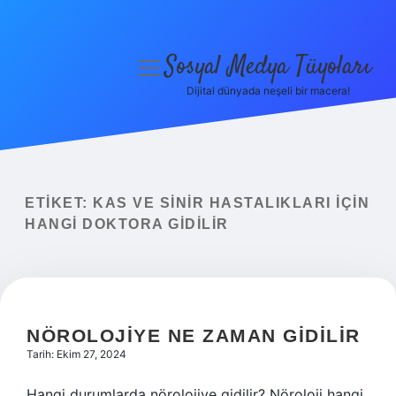
Sosyal Medya Tüyoları
menüyü
aç
Dijital dünyada neşeli bir macera!
Anasayfa
Gizlilik Politikası
Yasal Uyarı
ETIKET:
KAS VE SINIR HASTALIKLARI IÇIN
HANGI DOKTORA GIDILIR
Hakkımızda
NÖROLOJIYE NE ZAMAN GIDILIR
Tarih: Ekim 27, 2024
Hangi durumlarda nörolojiye gidilir? Nöroloji hangi