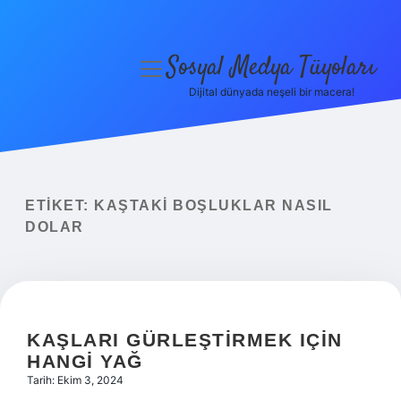
Sosyal Medya Tüyoları
menüyü
aç
Dijital dünyada neşeli bir macera!
Anasayfa
Gizlilik Politikası
Yasal Uyarı
ETIKET:
KAŞTAKI BOŞLUKLAR NASIL
DOLAR
Hakkımızda
KAŞLARI GÜRLEŞTIRMEK IÇIN
HANGI YAĞ
Tarih: Ekim 3, 2024