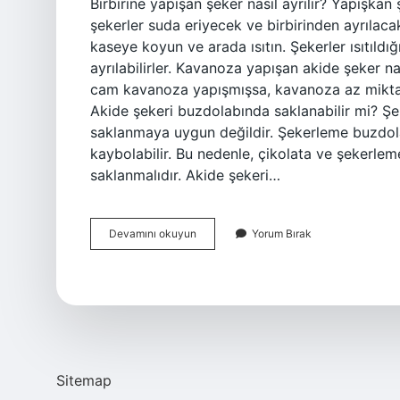
Birbirine yapışan şeker nasıl ayrılır? Yapışkan 
şekerler suda eriyecek ve birbirinden ayrılaca
kaseye koyun ve arada ısıtın. Şekerler ısıtıld
ayrılabilirler. Kavanoza yapışan akide şeker nas
cam kavanoza yapışmışsa, kavanoza az miktard
Akide şekeri buzdolabında saklanabilir mi? Şe
saklanmaya uygun değildir. Şekerleme buzdolab
kaybolabilir. Bu nedenle, çikolata ve şekerlem
saklanmalıdır. Akide şekeri…
Akide
Devamını okuyun
Yorum Bırak
Şekeri
Birbirine
Yapışmaması
Için
Ne
Yapmalı
Sitemap