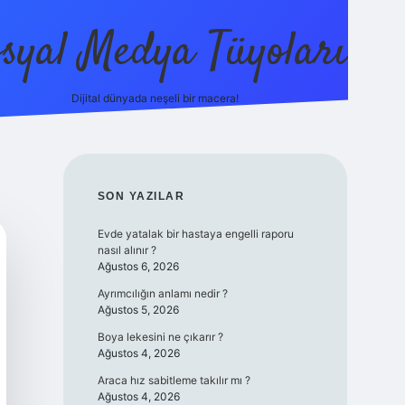
syal Medya Tüyoları
Dijital dünyada neşeli bir macera!
tulipbet yeni giriş
SIDEBAR
SON YAZILAR
Evde yatalak bir hastaya engelli raporu
nasıl alınır ?
Ağustos 6, 2026
Ayrımcılığın anlamı nedir ?
Ağustos 5, 2026
Boya lekesini ne çıkarır ?
Ağustos 4, 2026
Araca hız sabitleme takılır mı ?
Ağustos 4, 2026