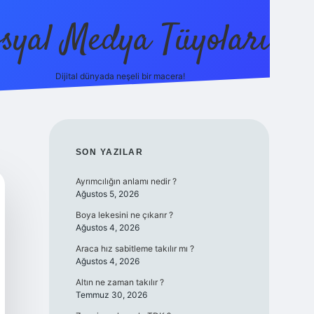
syal Medya Tüyoları
Dijital dünyada neşeli bir macera!
tulipbet yeni giriş
SIDEBAR
SON YAZILAR
Ayrımcılığın anlamı nedir ?
Ağustos 5, 2026
Boya lekesini ne çıkarır ?
Ağustos 4, 2026
Araca hız sabitleme takılır mı ?
Ağustos 4, 2026
Altın ne zaman takılır ?
Temmuz 30, 2026