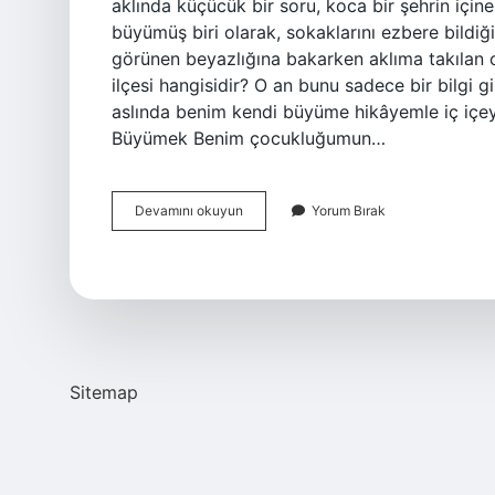
aklında küçücük bir soru, koca bir şehrin içine
büyümüş biri olarak, sokaklarını ezbere bildi
görünen beyazlığına bakarken aklıma takılan o 
ilçesi hangisidir? O an bunu sadece bir bilgi
aslında benim kendi büyüme hikâyemle iç içey
Büyümek Benim çocukluğumun…
Kayseri’nin
Devamını okuyun
Yorum Bırak
kaç
köyü
var
?
Sitemap