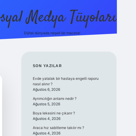
syal Medya Tüyoları
Dijital dünyada neşeli bir macera!
tulipbet yeni giriş
SIDEBAR
SON YAZILAR
Evde yatalak bir hastaya engelli raporu
nasıl alınır ?
Ağustos 6, 2026
Ayrımcılığın anlamı nedir ?
Ağustos 5, 2026
Boya lekesini ne çıkarır ?
Ağustos 4, 2026
Araca hız sabitleme takılır mı ?
Ağustos 4, 2026