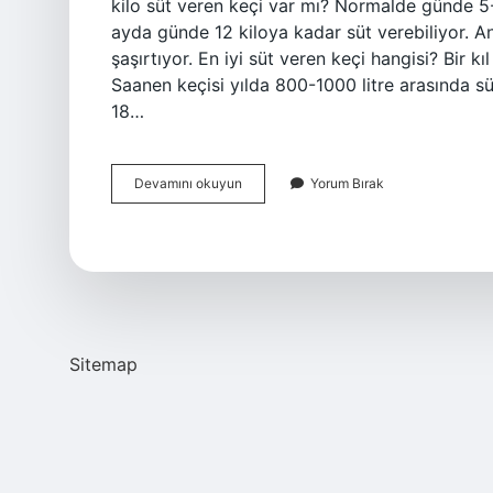
kilo süt veren keçi var mı? Normalde günde 5-
ayda günde 12 kiloya kadar süt verebiliyor. An
şaşırtıyor. En iyi süt veren keçi hangisi? Bir kı
Saanen keçisi yılda 800-1000 litre arasında süt 
18…
Kıl
Devamını okuyun
Yorum Bırak
Keçisi
Kaç
Kilo
Süt
Verir
Sitemap