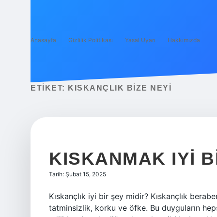
Anasayfa
Gizlilik Politikası
Yasal Uyarı
Hakkımızda
ETIKET:
KISKANÇLIK BIZE NEYI
KISKANMAK IYI B
Tarih: Şubat 15, 2025
Kıskançlık iyi bir şey midir? Kıskançlık berab
tatminsizlik, korku ve öfke. Bu duyguların hep