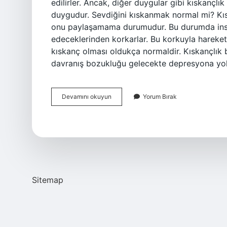
edilirler. Ancak, diğer duygular gibi kıskançlık
duygudur. Sevdiğini kıskanmak normal mi? Kısk
onu paylaşamama durumudur. Bu durumda insanl
edeceklerinden korkarlar. Bu korkuyla hareket ed
kıskanç olması oldukça normaldir. Kıskançlık 
davranış bozukluğu gelecekte depresyona yol 
Kıskanmak
Devamını okuyun
Yorum Bırak
Iyi
Birşey
Midir
Sitemap