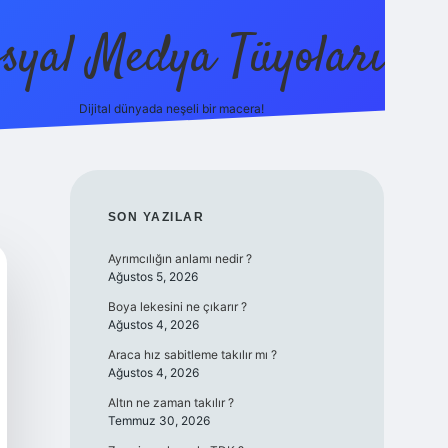
syal Medya Tüyoları
Dijital dünyada neşeli bir macera!
tulipbet yeni giriş
SIDEBAR
SON YAZILAR
Ayrımcılığın anlamı nedir ?
Ağustos 5, 2026
Boya lekesini ne çıkarır ?
Ağustos 4, 2026
Araca hız sabitleme takılır mı ?
Ağustos 4, 2026
Altın ne zaman takılır ?
Temmuz 30, 2026