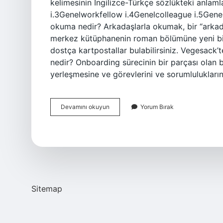
kelimesinin İngilizce-Türkçe sözlükteki anlam
i.3Genelworkfellow i.4Genelcolleague i.5Gen
okuma nedir? Arkadaşlarla okumak, bir “arkad
merkez kütüphanenin roman bölümüne yeni bir
dostça kartpostallar bulabilirsiniz. Vegesack’t
nedir? Onboarding sürecinin bir parçası olan b
yerleşmesine ve görevlerini ve sorumlulukların
Ders
Devamını okuyun
Yorum Bırak
Buddy
Ne
Demek
Sitemap