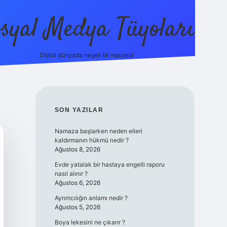
syal Medya Tüyoları
Dijital dünyada neşeli bir macera!
tulipbet yeni giriş
SIDEBAR
SON YAZILAR
Namaza başlarken neden elleri
kaldırmanın hükmü nedir ?
Ağustos 8, 2026
Evde yatalak bir hastaya engelli raporu
nasıl alınır ?
Ağustos 6, 2026
Ayrımcılığın anlamı nedir ?
Ağustos 5, 2026
Boya lekesini ne çıkarır ?