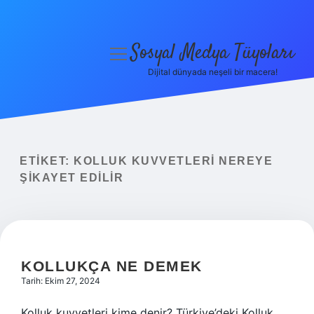
Sosyal Medya Tüyoları
menüyü
aç
Dijital dünyada neşeli bir macera!
Anasayfa
Gizlilik Politikası
Yasal Uyarı
ETIKET:
KOLLUK KUVVETLERI NEREYE
ŞIKAYET EDILIR
Hakkımızda
KOLLUKÇA NE DEMEK
Tarih: Ekim 27, 2024
Kolluk kuvvetleri kime denir? Türkiye’deki Kolluk