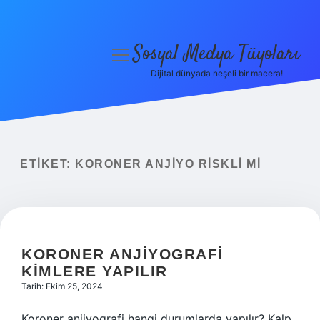
Sosyal Medya Tüyoları
menüyü
aç
Dijital dünyada neşeli bir macera!
Anasayfa
Gizlilik Politikası
Yasal Uyarı
ETIKET:
KORONER ANJIYO RISKLI MI
Hakkımızda
KORONER ANJIYOGRAFI
KIMLERE YAPILIR
Tarih: Ekim 25, 2024
Koroner anjiyografi hangi durumlarda yapılır? Kalp