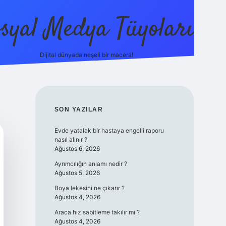
syal Medya Tüyoları
Dijital dünyada neşeli bir macera!
tulipbet yeni giriş
SIDEBAR
SON YAZILAR
Evde yatalak bir hastaya engelli raporu
nasıl alınır ?
Ağustos 6, 2026
Ayrımcılığın anlamı nedir ?
Ağustos 5, 2026
Boya lekesini ne çıkarır ?
Ağustos 4, 2026
Araca hız sabitleme takılır mı ?
Ağustos 4, 2026