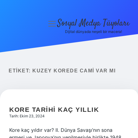
Sosyal Medya Tüyoları
menüyü
aç
Dijital dünyada neşeli bir macera!
Anasayfa
Gizlilik Politikası
Yasal Uyarı
ETIKET:
KUZEY KOREDE CAMI VAR MI
Hakkımızda
KORE TARIHI KAÇ YILLIK
Tarih: Ekim 23, 2024
Kore kaç yıldır var? II. Dünya Savaşı’nın sona
ermesi ve Japonya’nın yenilmesiyle birlikte 1948