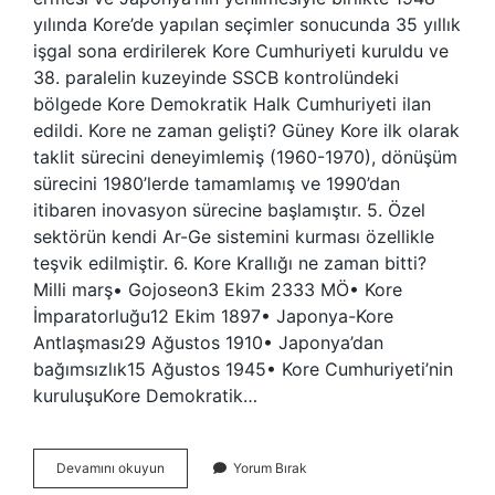
yılında Kore’de yapılan seçimler sonucunda 35 yıllık
işgal sona erdirilerek Kore Cumhuriyeti kuruldu ve
38. paralelin kuzeyinde SSCB kontrolündeki
bölgede Kore Demokratik Halk Cumhuriyeti ilan
edildi. Kore ne zaman gelişti? Güney Kore ilk olarak
taklit sürecini deneyimlemiş (1960-1970), dönüşüm
sürecini 1980’lerde tamamlamış ve 1990’dan
itibaren inovasyon sürecine başlamıştır. 5. Özel
sektörün kendi Ar-Ge sistemini kurması özellikle
teşvik edilmiştir. 6. Kore Krallığı ne zaman bitti?
Milli marş• Gojoseon3 Ekim 2333 MÖ• Kore
İmparatorluğu12 Ekim 1897• Japonya-Kore
Antlaşması29 Ağustos 1910• Japonya’dan
bağımsızlık15 Ağustos 1945• Kore Cumhuriyeti’nin
kuruluşuKore Demokratik…
Kore
Devamını okuyun
Yorum Bırak
Tarihi