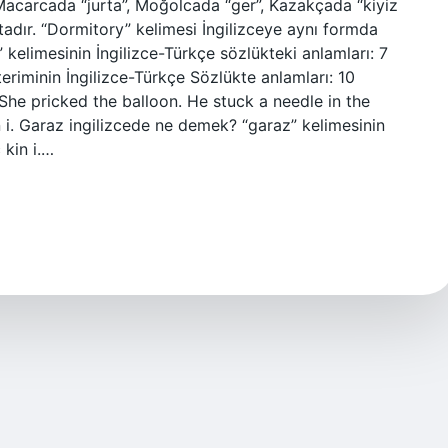
Macarcada “jurta”, Moğolcada “ger”, Kazakçada “kiyiz
tadır. “Dormitory” kelimesi İngilizceye aynı formda
” kelimesinin İngilizce-Türkçe sözlükteki anlamları: 7
 teriminin İngilizce-Türkçe Sözlükte anlamları: 10
.She pricked the balloon. He stuck a needle in the
i. Garaz ingilizcede ne demek? “garaz” kelimesinin
 kin i.…