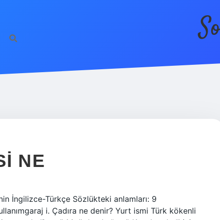
So
SI NE
inin İngilizce-Türkçe Sözlükteki anlamları: 9
lanımgaraj i. Çadıra ne denir? Yurt ismi Türk kökenli