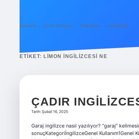
Anasayfa
Gizlilik Politikası
Yasal Uyarı
Hakkımızda
ETIKET:
LIMON INGILIZCESI NE
ÇADIR INGILIZCE
Tarih: Şubat 16, 2025
Garaj ingilizce nasıl yazılıyor? “garaj” kelimes
sonuçKategoriİngilizceGenel Kullanım1Genel Kul