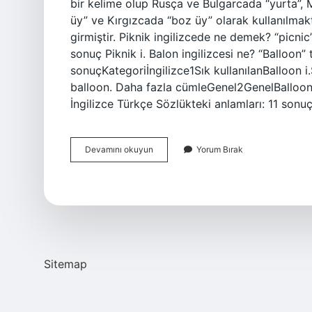
bir kelime olup Rusça ve Bulgarcada “yurta”, 
üy” ve Kırgızcada “boz üy” olarak kullanılmak
girmiştir. Piknik ingilizcede ne demek? “picnic
sonuç Piknik i. Balon ingilizcesi ne? “Balloon”
sonuçKategoriİngilizce1Sık kullanılanBalloon i
balloon. Daha fazla cümleGenel2GenelBalloon 
İngilizce Türkçe Sözlükteki anlamları: 11 sonuç
Çadır
Devamını okuyun
Yorum Bırak
Ingilizcesi
Ne
Sitemap