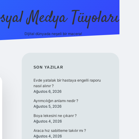
syal Medya Tüyoları
Dijital dünyada neşeli bir macera!
tulipbet yeni giriş
SIDEBAR
SON YAZILAR
Evde yatalak bir hastaya engelli raporu
nasıl alınır ?
Ağustos 6, 2026
Ayrımcılığın anlamı nedir ?
Ağustos 5, 2026
Boya lekesini ne çıkarır ?
Ağustos 4, 2026
Araca hız sabitleme takılır mı ?
Ağustos 4, 2026