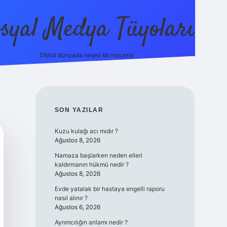
syal Medya Tüyoları
Dijital dünyada neşeli bir macera!
tulipbet yeni giriş
SIDEBAR
SON YAZILAR
Kuzu kulağı acı mıdır ?
Ağustos 8, 2026
Namaza başlarken neden elleri
kaldırmanın hükmü nedir ?
Ağustos 8, 2026
Evde yatalak bir hastaya engelli raporu
nasıl alınır ?
Ağustos 6, 2026
Ayrımcılığın anlamı nedir ?