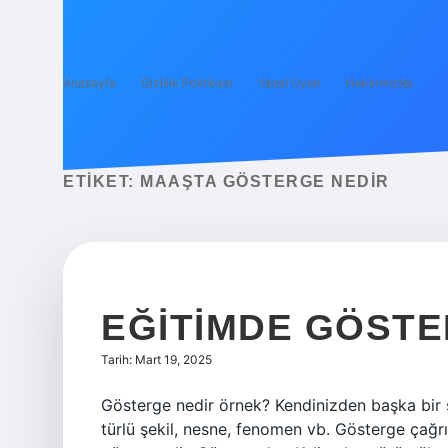
Anasayfa
Gizlilik Politikası
Yasal Uyarı
Hakkımızda
ETIKET:
MAAŞTA GÖSTERGE NEDIR
EĞITIMDE GÖST
Tarih: Mart 19, 2025
Gösterge nedir örnek? Kendinizden başka bir ş
türlü şekil, nesne, fenomen vb. Gösterge çağrıl